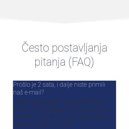
Često postavljanja
pitanja (FAQ)​
Prošlo je 2 sata, i dalje niste primili
naš e-mail?
Molimo Vas provjerite mapu s neželjenom
poštom. Ako upotrebljavate Gmail, trebali biste
provjeriti i mapu “Promocije” ili “Cijela pošta”. Za
najbolji učinak spremite naš e-mail