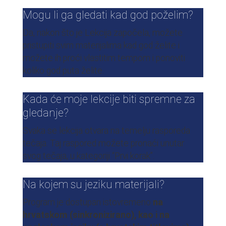
Mogu li ga gledati kad god poželim?
Da, nakon što je Lekcija započela, možete
pristupiti svim materijalima kad god želite i
možete ih proći vlastitim tempom i ponoviti
koliko god puta želite.
Kada će moje lekcije biti spremne za
gledanje?
Svaka se lekcija otvara na temelju rasporeda
tečaja. Taj raspored možete pronaći unutar
svog tečaja, u kategoriji “Prvi korak”.
Na kojem su jeziku materijali?
Program je dostupan istovremeno
na
hrvatskom (sinkronizirano), kao i na