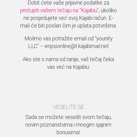
Dobit ćete vaše prijavne podatke za
pristupiti vašem tečaju na “Kajabiu”
, ukoliko
ne posjedujete već svoj Kajabi račun. E-
mail će biti poslan čim je uplata potvrđena.
Molimo vas potražite email od “younity
LLC” – enpsionline@t.kajabimail.net
Ako ste s nama od ranije, vaš tečaj čeka
vas već na Kajabiu.
VESELITE SE
Sada se možete veseliti svom tečaju,
novim poznanstvima i mnogim sjajnim
bonusima!