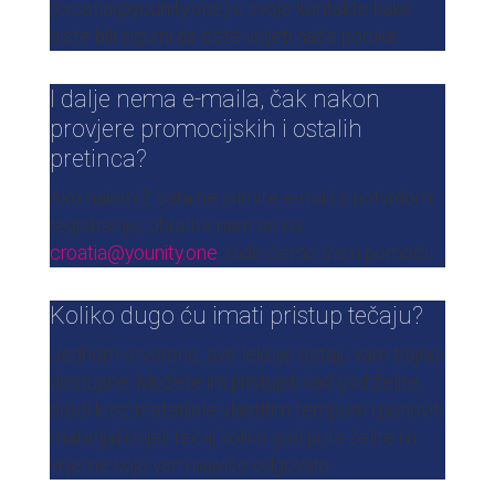
(croatia@younity.one) u svoje kontakte kako
biste bili sigurni da ćete vidjeti naše poruke.
I dalje nema e-maila, čak nakon
provjere promocijskih i ostalih
pretinca?
Ako nakon 2 sata ne primite e-mail s potvrdom
registracije, obratite nam se na:
croatia@younity.one
rado ćemo Vam pomoći.
Koliko dugo ću imati pristup tečaju?
Jednom otvorene, sve lekcije ostaju vam trajno
dostupne. Možete im pristupiti kad god želite,
proći kroz materijale vlastitim tempom i ponoviti
materijal i cijeli tečaj koliko god puta želite i u
vrijeme koje vam najviše odgovara.