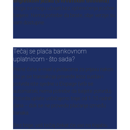
engleskom jeziku (s hrvatskim titlovima)
,
stoga svi mogu uživati bez opterećenja jezične
barijere. Nema potrebe da birate, obje verzije su
vam dostupne.
Tečaj se plaća bankovnom
uplatnicom - što sada?
Primit ćete e-mail s podacima za prijavu nakon
što je se transakcija provede kroz sustav i
potvrda iste sjedne u Elopage (vrši se
automatski, nema potrebe da šaljete potvrdu).
Potvrda uplate uobičajeno traje od 1-10 radnih
dana – dok se ne provede plaćanje između
banaka.
Bez brige, vaš tečaj čekat će vas na Kajabiu.